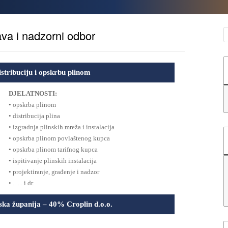
S
ava i nadzorni odbor
ribuciju i opskrbu plinom
DJELATNOSTI:
• opskrba plinom
• distribucija plina
• izgradnja plinskih mreža i instalacija
• opskrba plinom povlaštenog kupca
• opskrba plinom tarifnog kupca
• ispitivanje plinskih instalacija
• projektiranje, građenje i nadzor
• ….. i dr.
ka županija – 40% Croplin d.o.o.