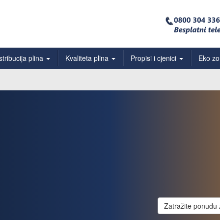
stribucija plina
Kvaliteta plina
Propisi i cjenici
Eko z
Zatražite ponudu 