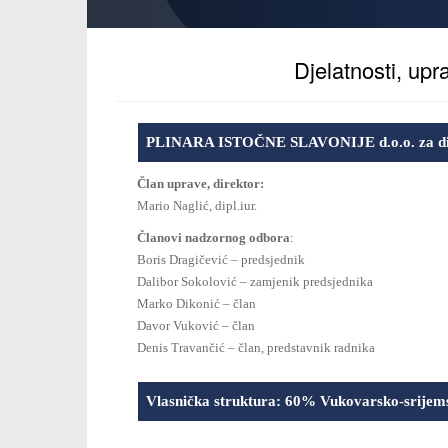
Djelatnosti, upr
PLINARA ISTOČNE SLAVONIJE d.o.o. za dist
Član uprave, direktor
:
Mario Naglić, dipl.iur.
Članovi nadzornog odbora
:
Boris Dragičević – predsjednik
Dalibor Sokolović – zamjenik predsjednika
Marko Dikonić – član
Davor Vuković – član
Denis Travančić – član, predstavnik radnika
Vlasnička struktura: 60% Vukovarsko-srijems