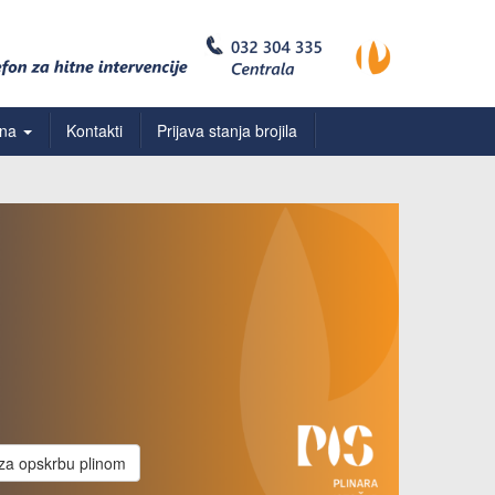
ona
Kontakti
Prijava stanja brojila
za opskrbu plinom